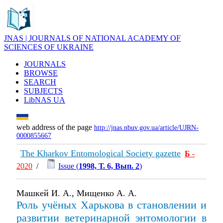
JNAS | JOURNALS OF NATIONAL ACADEMY OF
SCIENCES OF UKRAINE
JOURNALS
BROWSE
SEARCH
SUBJECTS
LibNAS UA
web address of the page
http://jnas.nbuv.gov.ua/article/UJRN-
0000855667
The Kharkov Entomological Society gazette
Б
-
2020
/
Issue (
1998, Т. 6, Вып. 2
)
Машкей И. А., Мищенко А. А.
Роль учёных Харькова в становлении и
развитии ветеринарной энтомологии в