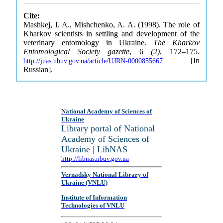
Cite:
Mashkej, I. A., Mishchenko, A. A. (1998). The role of
Kharkov scientists in settling and development of the
veterinary entomology in Ukraine.
The Kharkov
Entomological Society gazette
, 6
(2)
, 172–175.
[In
http://jnas.nbuv.gov.ua/article/UJRN-0000855667
Russian].
National Academy of Sciences of
Ukraine
Library portal of National
Academy of Sciences of
Ukraine | LibNAS
http://libnas.nbuv.gov.ua
Vernadsky National Library of
Ukraine (VNLU)
Institute of Information
Technologies of VNLU