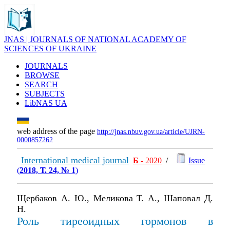
JNAS | JOURNALS OF NATIONAL ACADEMY OF
SCIENCES OF UKRAINE
JOURNALS
BROWSE
SEARCH
SUBJECTS
LibNAS UA
web address of the page
http://jnas.nbuv.gov.ua/article/UJRN-
0000857262
International medical journal
Б
- 2020
/
Issue
(
2018, Т. 24, № 1
)
Щербаков А. Ю., Меликова Т. А., Шаповал Д.
Н.
Роль тиреоидных гормонов в