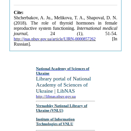
Cite:
Shcherbakov, A. Ju., Melikova, T. A., Shapoval, D. N.
(2018). The role of thyroid hormones in female
reproductive system functioning.
International medical
journal
, 24
(1)
, 51-54.
[In
http://jnas.nbuv.gov.ua/article/UJRN-0000857262
Russian].
National Academy of Sciences of
Ukraine
Library portal of National
Academy of Sciences of
Ukraine | LibNAS
http://libnas.nbuv.gov.ua
Vernadsky National Library of
Ukraine (VNLU)
Institute of Information
Technologies of VNLU