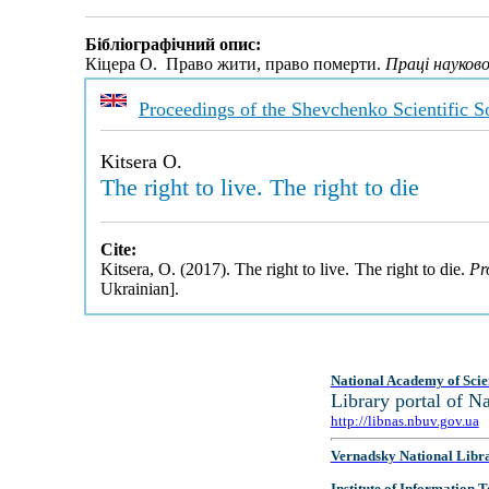
Бібліографічний опис:
Кіцера О. Право жити, право померти.
Праці науков
Proceedings of the Shevchenko Scientific S
Kitsera O.
The right to live. The right to die
Cite:
Kitsera, O. (2017). The right to live. The right to die.
Pr
Ukrainian].
National Academy of Scie
Library portal of 
http://libnas.nbuv.gov.ua
Vernadsky National Libr
Institute of Information