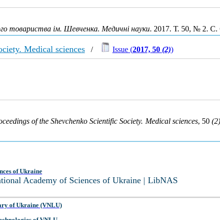
ого товариства ім. Шевченка. Медичні науки
. 2017. Т. 50, № 2. С
ociety. Medical sciences
/
Issue (
2017, 50
(2)
)
oceedings of the Shevchenko Scientific Society. Medical sciences
, 50
(2
nces of Ukraine
National Academy of Sciences of Ukraine | LibNAS
ary of Ukraine (VNLU)
 Technologies of VNLU