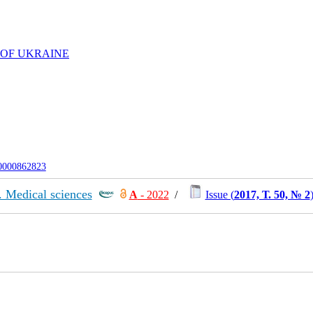
 OF UKRAINE
-0000862823
. Medical sciences
А
- 2022
/
Issue (
2017, Т. 50, № 2