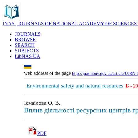
JNAS | JOURNALS OF NATIONAL ACADEMY OF SCIENCES
JOURNALS
BROWSE
SEARCH
SUBJECTS
LibNAS UA
web address of the page
http://jnas.nbuv.gov.ua/article/UJRN
Environmental safety and natural resources
Б
- 2
Ісмаілова О. В.
Вплив діяльності ресурсних центрів гр
PDF