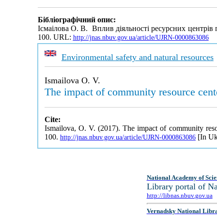
Бібліографічний опис:
Ісмаілова О. В. Вплив діяльності ресурсних центрів 
100. URL:
http://jnas.nbuv.gov.ua/article/UJRN-0000863086
Environmental safety and natural resources
Ismailova O. V.
The impact of community resource cente
Cite:
Ismailova, O. V. (2017). The impact of community reso
100.
[In Uk
http://jnas.nbuv.gov.ua/article/UJRN-0000863086
National Academy of Scie
Library portal of 
http://libnas.nbuv.gov.ua
Vernadsky National Libr