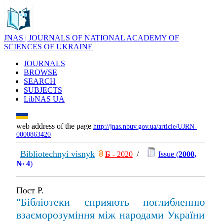
JNAS | JOURNALS OF NATIONAL ACADEMY OF
SCIENCES OF UKRAINE
JOURNALS
BROWSE
SEARCH
SUBJECTS
LibNAS UA
web address of the page
http://jnas.nbuv.gov.ua/article/UJRN-
0000863420
Bibliotechnyi visnyk
Б
- 2020
/
Issue (
2000,
№ 4
)
Пост Р.
"Бібліотеки сприяють поглибленню
взаєморозуміння між народами України