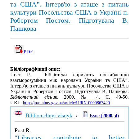
та США”. Інтерв'ю з аташе з питань
культури Посольства США в Україні п.
Робертом Постом. Підготувала В.
Пашкова
PDF
Бібліографічний опис:
Пост Р. "Бібліотеки сприяють поглибленню
взаєморозуміння між народами України та США”.
Інтерв'ю з аташе з питань культури Посольства США в
Україні п. Робертом Постом. Підготувала В. Пашкова.
Бібліотечний вісник
. 2000. № 4. С. 49-50.
URL:
http://jnas.nbuv.gov.ua/article/UJRN-0000863420
Bibliotechnyi visnyk
/
Issue (
2000, 4
)
Post R.
"Libraries contribute to better