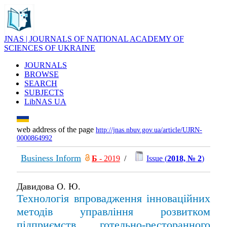
JNAS | JOURNALS OF NATIONAL ACADEMY OF
SCIENCES OF UKRAINE
JOURNALS
BROWSE
SEARCH
SUBJECTS
LibNAS UA
web address of the page
http://jnas.nbuv.gov.ua/article/UJRN-
0000864992
Business Inform
Б
- 2019
/
Issue (
2018, № 2
)
Давидова О. Ю.
Технологія впровадження інноваційних
методів управління розвитком
підприємств готельно-ресторанного