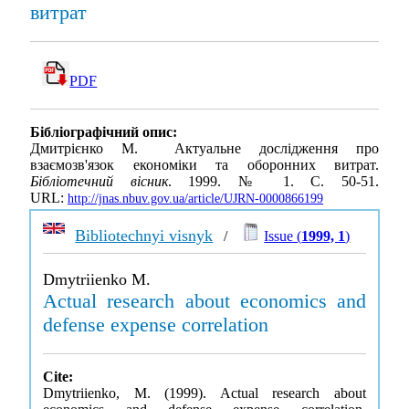
витрат
PDF
Бібліографічний опис:
Дмитрієнко М. Актуальне дослідження про
взаємозв'язок економіки та оборонних витрат.
Бібліотечний вісник
. 1999. № 1. С. 50-51.
URL:
http://jnas.nbuv.gov.ua/article/UJRN-0000866199
Bibliotechnyi visnyk
/
Issue (
1999, 1
)
Dmytriienko M.
Actual research about economics and
defense expense correlation
Cite:
Dmytriienko, M. (1999). Actual research about