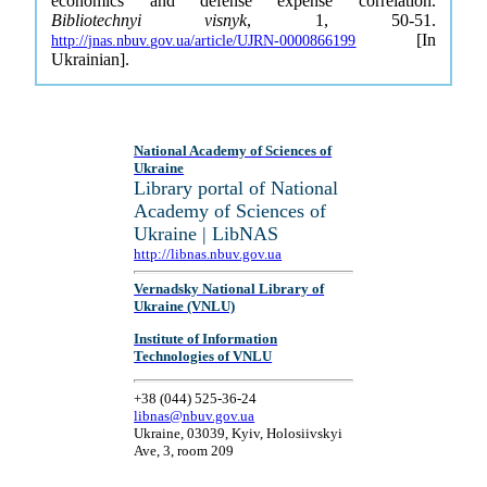
economics and defense expense correlation.
Bibliotechnyi visnyk
, 1, 50-51.
[In
http://jnas.nbuv.gov.ua/article/UJRN-0000866199
Ukrainian].
National Academy of Sciences of
Ukraine
Library portal of National
Academy of Sciences of
Ukraine | LibNAS
http://libnas.nbuv.gov.ua
Vernadsky National Library of
Ukraine (VNLU)
Institute of Information
Technologies of VNLU
+38 (044) 525-36-24
libnas@nbuv.gov.ua
Ukraine, 03039, Kyiv, Holosiivskyi
Ave, 3, room 209