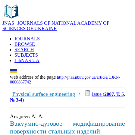
JNAS | JOURNALS OF NATIONAL ACADEMY OF
SCIENCES OF UKRAINE
JOURNALS
BROWSE
SEARCH
SUBJECTS
LibNAS UA
web address of the page
http://jnas.nbuv.gov.ua/article/UJRN-
0000867742
Physical surface engineering
/
Issue (
2007, Т. 5,
№ 3-4
)
Андреев А. А.
Вакуумно-дуговое модифицирование
поверхности стальных изделий