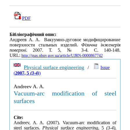
PDF
Бібліографічний опис:
Андреев А. А. Вакуумно-дуговое модифицирование
поверхности стальных изделий.
Фізична інженерія
поверхні
. 2007. Т. 5, № 3-4. С. 140-148.
URL:
http://jnas.nbuv.gov.ua/article/UJRN-0000867742
Physical surface engineering
/
Issue
(
2007, 5
(3-4)
)
Andreev A. A.
Vacuum-arc modification of steel
surfaces
Cite:
Andreev, A. A. (2007). Vacuum-arc modification of
steel surfaces.
Physical surface engineering
, 5
(3-4)
,