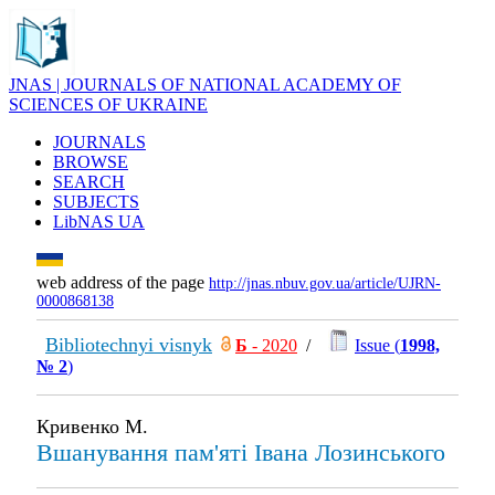
JNAS | JOURNALS OF NATIONAL ACADEMY OF
SCIENCES OF UKRAINE
JOURNALS
BROWSE
SEARCH
SUBJECTS
LibNAS UA
web address of the page
http://jnas.nbuv.gov.ua/article/UJRN-
0000868138
Bibliotechnyi visnyk
Б
- 2020
/
Issue (
1998,
№ 2
)
Кривенко М.
Вшанування пам'яті Івана Лозинського