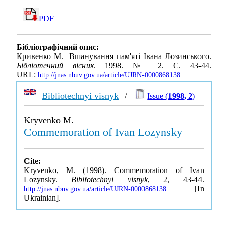
PDF
Бібліографічний опис:
Кривенко М. Вшанування пам'яті Івана Лозинського.
Бібліотечний вісник
. 1998. № 2. С. 43-44.
URL:
http://jnas.nbuv.gov.ua/article/UJRN-0000868138
Bibliotechnyi visnyk
/
Issue (
1998, 2
)
Kryvenko M.
Commemoration of Ivan Lozynsky
Cite:
Kryvenko, M. (1998). Commemoration of Ivan
Lozynsky.
Bibliotechnyi visnyk
, 2, 43-44.
[In
http://jnas.nbuv.gov.ua/article/UJRN-0000868138
Ukrainian].