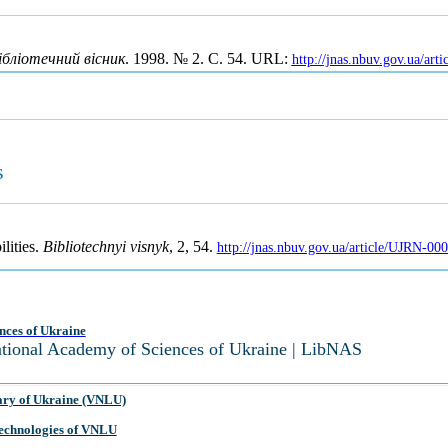
ібліотечний вісник
. 1998. № 2. С. 54. URL:
http://jnas.nbuv.gov.ua/ar
s
lities.
Bibliotechnyi visnyk
, 2, 54.
http://jnas.nbuv.gov.ua/article/UJRN-0
nces of Ukraine
National Academy of Sciences of Ukraine | LibNAS
ary of Ukraine (VNLU)
 Technologies of VNLU