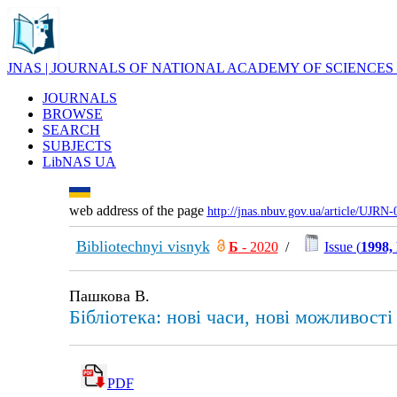
JNAS | JOURNALS OF NATIONAL ACADEMY OF SCIENCES
JOURNALS
BROWSE
SEARCH
SUBJECTS
LibNAS UA
web address of the page
http://jnas.nbuv.gov.ua/article/UJRN
Bibliotechnyi visnyk
Б
- 2020
/
Issue (
1998,
Пашкова В.
Бібліотека: нові часи, нові можливості
PDF