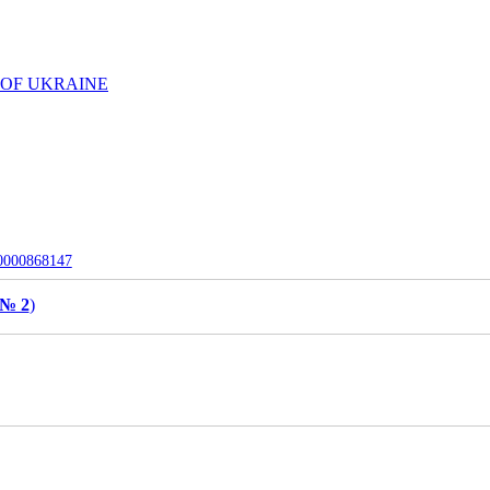
 OF UKRAINE
-0000868147
 № 2
)