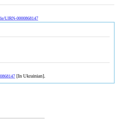
ticle/UJRN-0000868147
[In Ukrainian].
000868147