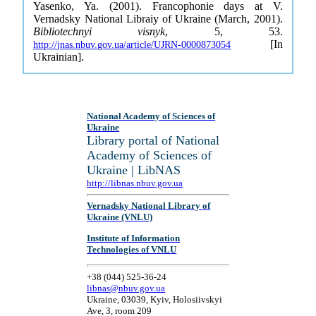
Yasenko, Ya. (2001). Francophonie days at V.
Vernadsky National Libraiy of Ukraine (March, 2001).
Bibliotechnyi visnyk
, 5, 53.
[In
http://jnas.nbuv.gov.ua/article/UJRN-0000873054
Ukrainian].
National Academy of Sciences of
Ukraine
Library portal of National
Academy of Sciences of
Ukraine | LibNAS
http://libnas.nbuv.gov.ua
Vernadsky National Library of
Ukraine (VNLU)
Institute of Information
Technologies of VNLU
+38 (044) 525-36-24
libnas@nbuv.gov.ua
Ukraine, 03039, Kyiv, Holosiivskyi
Ave, 3, room 209