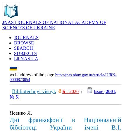
JNAS | JOURNALS OF NATIONAL ACADEMY OF
SCIENCES OF UKRAINE
JOURNALS
BROWSE
SEARCH
SUBJECTS
LibNAS UA
web address of the page
http://jnas.nbuv.gov.ua/article/UJRN-
0000873054
Bibliotechnyi visnyk
Б
- 2020
/
Issue (
2001,
№ 5
)
Ясенко Я.
Дні франкофонії в Національній
бібліотеці України імені В.І.