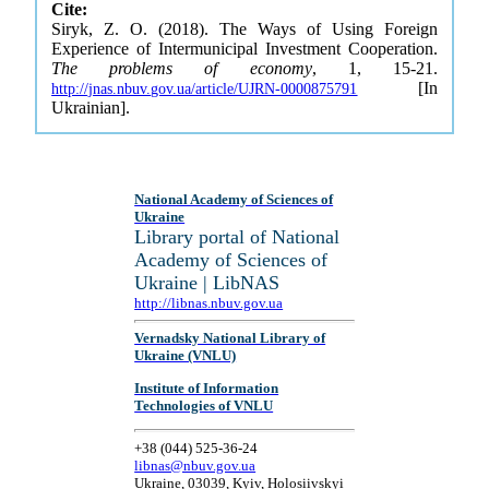
Cite:
Siryk, Z. O. (2018). The Ways of Using Foreign
Experience of Intermunicipal Investment Cooperation.
The problems of economy
, 1, 15-21.
[In
http://jnas.nbuv.gov.ua/article/UJRN-0000875791
Ukrainian].
National Academy of Sciences of
Ukraine
Library portal of National
Academy of Sciences of
Ukraine | LibNAS
http://libnas.nbuv.gov.ua
Vernadsky National Library of
Ukraine (VNLU)
Institute of Information
Technologies of VNLU
+38 (044) 525-36-24
libnas@nbuv.gov.ua
Ukraine, 03039, Kyiv, Holosiivskyi