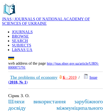
JNAS | JOURNALS OF NATIONAL ACADEMY OF
SCIENCES OF UKRAINE
JOURNALS
BROWSE
SEARCH
SUBJECTS
LibNAS UA
web address of the page
http://jnas.nbuv.gov.ua/article/UJRN-
0000875791
The problems of economy
Б
- 2019
/
Issue
(
2018, № 1
)
Сірик З. О.
Шляхи використання зарубіжного
досвіду міжмуніципального