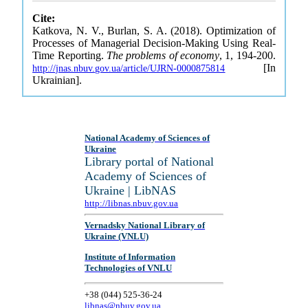
Cite:
Katkova, N. V., Burlan, S. A. (2018). Optimization of
Processes of Managerial Decision-Making Using Real-
Time Reporting.
The problems of economy
, 1, 194-200.
[In
http://jnas.nbuv.gov.ua/article/UJRN-0000875814
Ukrainian].
National Academy of Sciences of
Ukraine
Library portal of National
Academy of Sciences of
Ukraine | LibNAS
http://libnas.nbuv.gov.ua
Vernadsky National Library of
Ukraine (VNLU)
Institute of Information
Technologies of VNLU
+38 (044) 525-36-24
libnas@nbuv.gov.ua