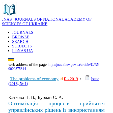
JNAS | JOURNALS OF NATIONAL ACADEMY OF
SCIENCES OF UKRAINE
JOURNALS
BROWSE
SEARCH
SUBJECTS
LibNAS UA
web address of the page
http://jnas.nbuv.gov.ua/article/UJRN-
0000875814
The problems of economy
Б
- 2019
/
Issue
(
2018, № 1
)
Каткова Н. В., Бурлан С. А.
Оптимізація процесів прийняття
управлінських рішень із використанням