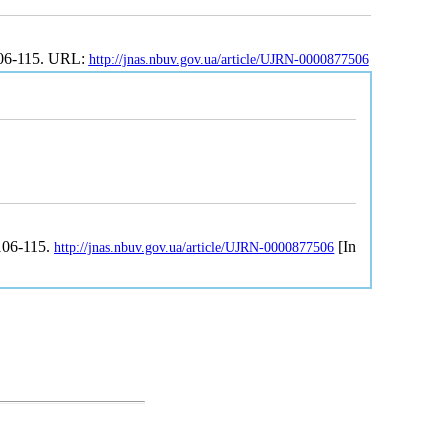
106-115. URL:
http://jnas.nbuv.gov.ua/article/UJRN-0000877506
 106-115.
[In
http://jnas.nbuv.gov.ua/article/UJRN-0000877506