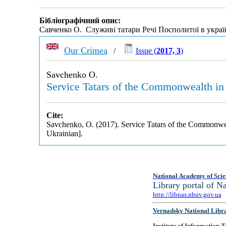
Бібліографічний опис:
Савченко О. Служиві татари Речі Посполитої в україн
Our Crimea
/
Issue (
2017, 3
)
Savchenko O.
Service Tatars of the Commonwealth in 
Cite:
Savchenko, O. (2017). Service Tatars of the Commonweal
Ukrainian].
National Academy of Scie
Library portal of 
http://libnas.nbuv.gov.ua
Vernadsky National Libr
Institute of Information