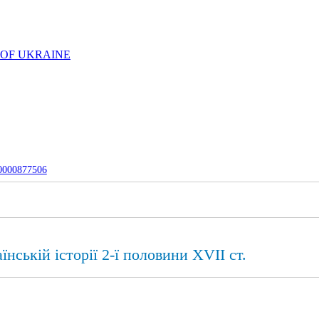
 OF UKRAINE
-0000877506
нській історії 2-ї половини XVII ст.