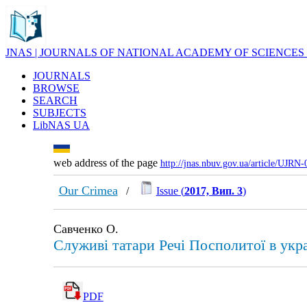
JNAS | JOURNALS OF NATIONAL ACADEMY OF SCIENCES
JOURNALS
BROWSE
SEARCH
SUBJECTS
LibNAS UA
web address of the page
http://jnas.nbuv.gov.ua/article/UJRN
Our Crimea
/
Issue (
2017, Вип. 3
)
Савченко О.
Служиві татари Речі Посполитої в украї
PDF