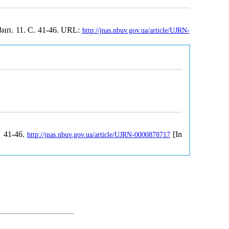
 Вип. 11. С. 41-46. URL:
http://jnas.nbuv.gov.ua/article/UJRN-
, 41-46.
[In
http://jnas.nbuv.gov.ua/article/UJRN-0000878717