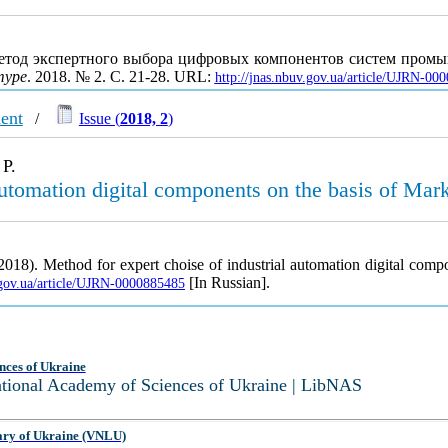
 Метод экспертного выбора цифровых компонентов систем пром
туре
. 2018. № 2. С. 21-28. URL:
http://jnas.nbuv.gov.ua/article/UJRN-00
ent
/
Issue (
2018, 2
)
 P.
automation digital components on the basis of Mar
2018). Method for expert choise of industrial automation digital com
[In Russian].
v.gov.ua/article/UJRN-0000885485
nces of Ukraine
National Academy of Sciences of Ukraine | LibNAS
ary of Ukraine (VNLU)