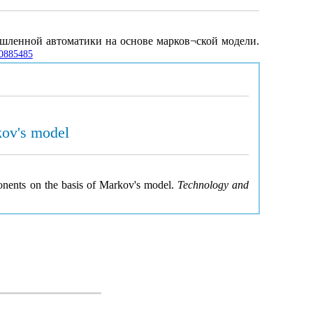
ышленной автоматики на основе марков¬ской модели.
00885485
kov's model
ponents on the basis of Markov's model.
Technology and