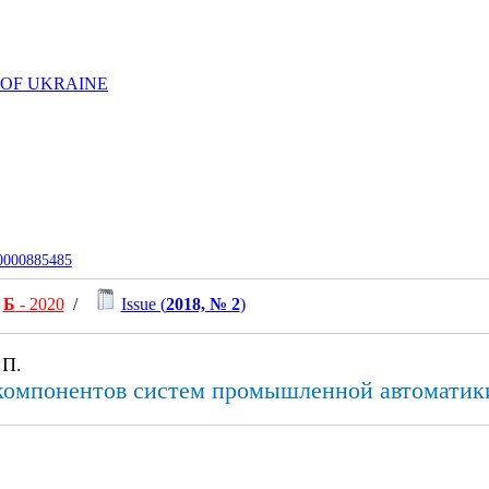
 OF UKRAINE
-0000885485
Б
- 2020
/
Issue (
2018, № 2
)
 П.
компонентов систем промышленной автоматики