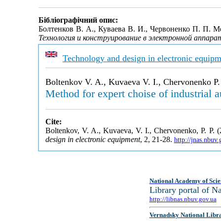
Бібліографічний опис:
Болтенков В. А., Куваева В. И., Червоненко П. П.
Технология и конструирование в электронной аппара
Technology and design in electronic equipm
Boltenkov V. A., Kuvaeva V. I., Chervonenko P.
Method for expert choise of industrial 
Cite:
Boltenkov, V. A., Kuvaeva, V. I., Chervonenko, P. P. (
design in electronic equipment
, 2, 21-28.
http://jnas.nbu
National Academy of Scie
Library portal of 
http://libnas.nbuv.gov.ua
Vernadsky National Libr