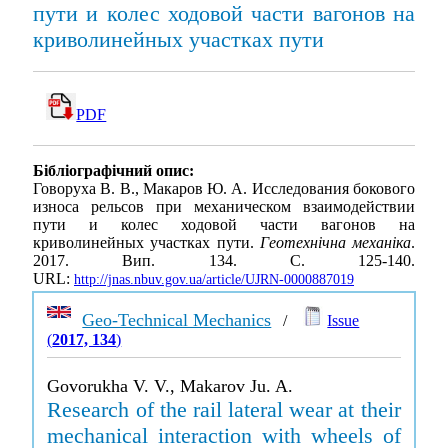
пути и колес ходовой части вагонов на
криволинейных участках пути
PDF
Бібліографічний опис:
Говоруха В. В., Макаров Ю. А. Исследования бокового
износа рельсов при механическом взаимодействии
пути и колес ходовой части вагонов на
криволинейных участках пути.
Геотехнічна механіка
.
2017. Вип. 134. С. 125-140.
URL:
http://jnas.nbuv.gov.ua/article/UJRN-0000887019
Geo-Technical Mechanics
/
Issue
(
2017, 134
)
Govorukha V. V., Makarov Ju. A.
Research of the rail lateral wear at their
mechanical interaction with wheels of