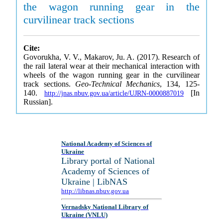
the wagon running gear in the
curvilinear track sections
Cite:
Govorukha, V. V., Makarov, Ju. A. (2017). Research of
the rail lateral wear at their mechanical interaction with
wheels of the wagon running gear in the curvilinear
track sections.
Geo-Technical Mechanics
, 134, 125-
140.
[In
http://jnas.nbuv.gov.ua/article/UJRN-0000887019
Russian].
National Academy of Sciences of
Ukraine
Library portal of National
Academy of Sciences of
Ukraine | LibNAS
http://libnas.nbuv.gov.ua
Vernadsky National Library of
Ukraine (VNLU)