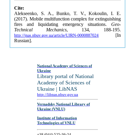
Cite:
Alekseenko, S. A., Bunko, T. V., Kokoulin, I. E.
(2017). Mobile multifunction complex for extinguishing
fires and liquidating emergency situations.
Geo-
Technical Mechanics
, 134, 188-195.
[In
http://jnas.nbuv.gov.ua/article/UJRN-0000887024
Russian].
National Academy of Sciences of
Ukraine
Library portal of National
Academy of Sciences of
Ukraine | LibNAS
http://libnas.nbuv.gov.ua
Vernadsky National Library of
Ukraine (VNLU)
Institute of Information
Technologies of VNLU
+38 (044) 525-36-24