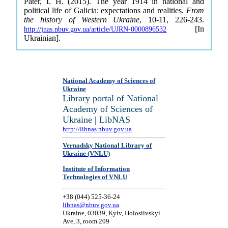
Pater, I. H. (2015). The year 1914 in national and
political life of Galicia: expectations and realities.
From
the history of Western Ukraine
, 10-11, 226-243.
[In
http://jnas.nbuv.gov.ua/article/UJRN-0000896532
Ukrainian].
National Academy of Sciences of
Ukraine
Library portal of National
Academy of Sciences of
Ukraine | LibNAS
http://libnas.nbuv.gov.ua
Vernadsky National Library of
Ukraine (VNLU)
Institute of Information
Technologies of VNLU
+38 (044) 525-36-24
libnas@nbuv.gov.ua
Ukraine, 03039, Kyiv, Holosiivskyi
Ave, 3, room 209