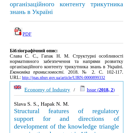
організаційного контенту трикутника
знань в Україні
PDF
Бібліографічний опис:
Слава С. С., Гапак Н. М. Структурні особливості
нормативного забезпечення та напрями розвитку
організаційного контенту трикутника знань в Україні.
Економіка промисловості
. 2018. № 2. С. 102-117.
URL:
http://jnas.nbuv.gov.ua/article/UJRN-0000899332
Economy of Industry
/
Issue (
2018, 2
)
Slava S. S., Hapak N. M.
Structural features of regulatory
support for and directions of
development of the knowledge triangle