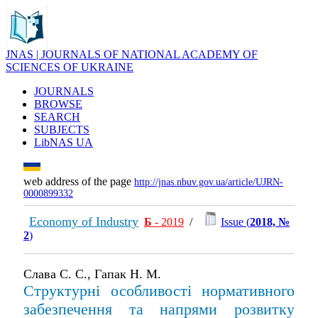
JNAS | JOURNALS OF NATIONAL ACADEMY OF
SCIENCES OF UKRAINE
JOURNALS
BROWSE
SEARCH
SUBJECTS
LibNAS UA
web address of the page
http://jnas.nbuv.gov.ua/article/UJRN-
0000899332
Economy of Industry
Б
- 2019
/
Issue (
2018, №
2
)
Слава С. С., Гапак Н. М.
Структурні особливості нормативного
забезпечення та напрями розвитку