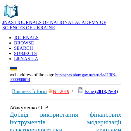
JNAS | JOURNALS OF NATIONAL ACADEMY OF
SCIENCES OF UKRAINE
JOURNALS
BROWSE
SEARCH
SUBJECTS
LibNAS UA
web address of the page
http://jnas.nbuv.gov.ua/article/UJRN-
0000900614
Business Inform
Б
- 2019
/
Issue (
2018, № 4
)
Абакуменко О. В.
Досвід використання фінансових
інструментів модернізації
електроенергетики країнами