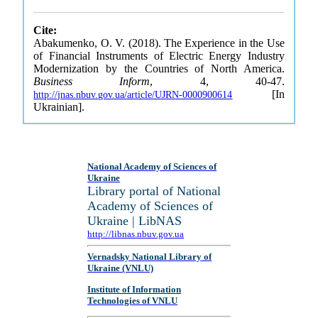
Cite:
Abakumenko, O. V. (2018). The Experience in the Use
of Financial Instruments of Electric Energy Industry
Modernization by the Countries of North America.
Business Inform
, 4, 40-47.
[In
http://jnas.nbuv.gov.ua/article/UJRN-0000900614
Ukrainian].
National Academy of Sciences of
Ukraine
Library portal of National
Academy of Sciences of
Ukraine | LibNAS
http://libnas.nbuv.gov.ua
Vernadsky National Library of
Ukraine (VNLU)
Institute of Information
Technologies of VNLU