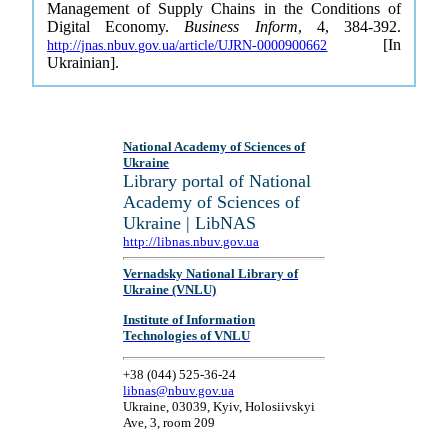
Management of Supply Chains in the Conditions of
Digital Economy.
Business Inform
, 4, 384-392.
[In
http://jnas.nbuv.gov.ua/article/UJRN-0000900662
Ukrainian].
National Academy of Sciences of
Ukraine
Library portal of National
Academy of Sciences of
Ukraine | LibNAS
http://libnas.nbuv.gov.ua
Vernadsky National Library of
Ukraine (VNLU)
Institute of Information
Technologies of VNLU
+38 (044) 525-36-24
libnas@nbuv.gov.ua
Ukraine, 03039, Kyiv, Holosiivskyi
Ave, 3, room 209