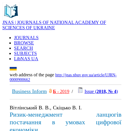
JNAS | JOURNALS OF NATIONAL ACADEMY OF
SCIENCES OF UKRAINE
JOURNALS
BROWSE
SEARCH
SUBJECTS
LibNAS UA
web address of the page
http://jnas.nbuv.gov.ua/article/UJRN-
0000900662
Business Inform
Б
- 2019
/
Issue (
2018, № 4
)
Вітлінський В. В., Скіцько В. І.
Ризик-менеджмент ланцюгів
постачання в умовах цифрової
економіки