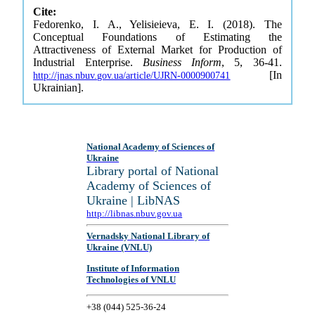
Cite:
Fedorenko, I. A., Yelisieieva, E. I. (2018). The
Conceptual Foundations of Estimating the
Attractiveness of External Market for Production of
Industrial Enterprise.
Business Inform
, 5, 36-41.
[In
http://jnas.nbuv.gov.ua/article/UJRN-0000900741
Ukrainian].
National Academy of Sciences of
Ukraine
Library portal of National
Academy of Sciences of
Ukraine | LibNAS
http://libnas.nbuv.gov.ua
Vernadsky National Library of
Ukraine (VNLU)
Institute of Information
Technologies of VNLU
+38 (044) 525-36-24