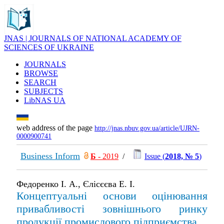
JNAS | JOURNALS OF NATIONAL ACADEMY OF
SCIENCES OF UKRAINE
JOURNALS
BROWSE
SEARCH
SUBJECTS
LibNAS UA
web address of the page
http://jnas.nbuv.gov.ua/article/UJRN-
0000900741
Business Inform
Б
- 2019
/
Issue (
2018, № 5
)
Федоренко І. А., Єлісєєва Е. І.
Концептуальні основи оцінювання
привабливості зовнішнього ринку
продукції промислового підприємства