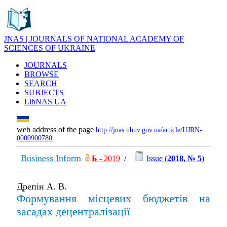
JNAS | JOURNALS OF NATIONAL ACADEMY OF
SCIENCES OF UKRAINE
JOURNALS
BROWSE
SEARCH
SUBJECTS
LibNAS UA
web address of the page
http://jnas.nbuv.gov.ua/article/UJRN-
0000900780
Business Inform
Б
- 2019
/
Issue (
2018, № 5
)
Дрепін А. В.
Формування місцевих бюджетів на
засадах децентралізації