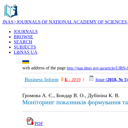
JNAS | JOURNALS OF NATIONAL ACADEMY OF SCIENCES
JOURNALS
BROWSE
SEARCH
SUBJECTS
LibNAS UA
web address of the page
http://jnas.nbuv.gov.ua/article/UJRN
Business Inform
Б
- 2019
/
Issue (
2018, № 5
)
Громова А. Є., Бондар В. О., Дубініна К. В.
Моніторинг показників формування та
PDF