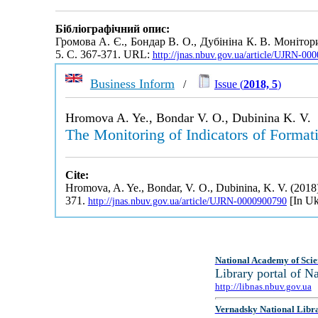
Бібліографічний опис:
Громова А. Є., Бондар В. О., Дубініна К. В. Моніто
5. С. 367-371. URL:
http://jnas.nbuv.gov.ua/article/UJRN-00
Business Inform
/
Issue (
2018, 5
)
Hromova A. Ye., Bondar V. O., Dubinina K. V.
The Monitoring of Indicators of Formati
Cite:
Hromova, A. Ye., Bondar, V. O., Dubinina, K. V. (2018)
371.
[In Uk
http://jnas.nbuv.gov.ua/article/UJRN-0000900790
National Academy of Scie
Library portal of 
http://libnas.nbuv.gov.ua
Vernadsky National Libr