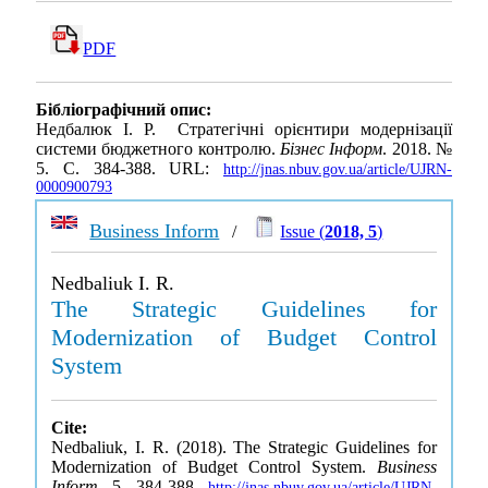
PDF
Бібліографічний опис:
Недбалюк І. Р. Стратегічні орієнтири модернізації
системи бюджетного контролю.
Бізнес Інформ
. 2018. №
5. С. 384-388. URL:
http://jnas.nbuv.gov.ua/article/UJRN-
0000900793
Business Inform
/
Issue (
2018, 5
)
Nedbaliuk I. R.
The Strategic Guidelines for
Modernization of Budget Control
System
Cite:
Nedbaliuk, I. R. (2018). The Strategic Guidelines for
Modernization of Budget Control System.
Business
Inform
, 5, 384-388.
http://jnas.nbuv.gov.ua/article/UJRN-