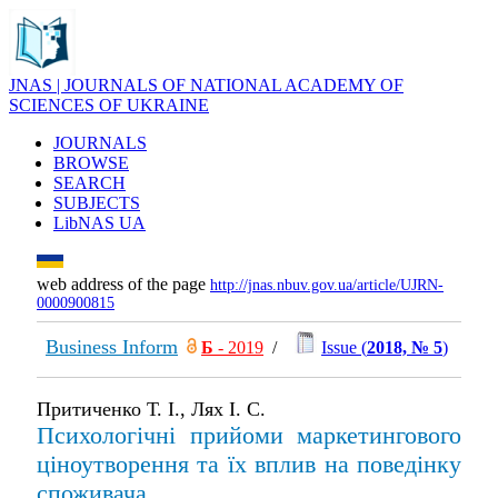
JNAS | JOURNALS OF NATIONAL ACADEMY OF
SCIENCES OF UKRAINE
JOURNALS
BROWSE
SEARCH
SUBJECTS
LibNAS UA
web address of the page
http://jnas.nbuv.gov.ua/article/UJRN-
0000900815
Business Inform
Б
- 2019
/
Issue (
2018, № 5
)
Притиченко Т. І., Лях І. С.
Психологічні прийоми маркетингового
ціноутворення та їх вплив на поведінку
споживача