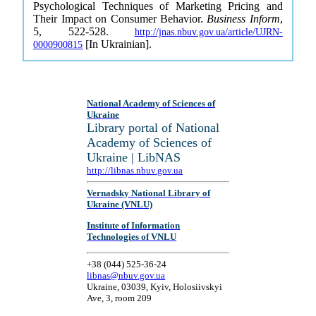
Psychological Techniques of Marketing Pricing and
Their Impact on Consumer Behavior.
Business Inform
,
5, 522-528.
http://jnas.nbuv.gov.ua/article/UJRN-
[In Ukrainian].
0000900815
National Academy of Sciences of
Ukraine
Library portal of National
Academy of Sciences of
Ukraine | LibNAS
http://libnas.nbuv.gov.ua
Vernadsky National Library of
Ukraine (VNLU)
Institute of Information
Technologies of VNLU
+38 (044) 525-36-24
libnas@nbuv.gov.ua
Ukraine, 03039, Kyiv, Holosiivskyi
Ave, 3, room 209