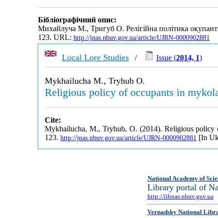
Бібліографічний опис:
Михайлуча М., Тригуб О. Релігійна політика окупантів
123. URL:
http://jnas.nbuv.gov.ua/article/UJRN-0000902881
Local Lore Studies
/
Issue (
2014, 1
)
Mykhailucha M., Tryhub O.
Religious policy of occupants in mykola
Cite:
Mykhailucha, M., Tryhub, O. (2014). Religious policy o
123.
[In Uk
http://jnas.nbuv.gov.ua/article/UJRN-0000902881
National Academy of Scie
Library portal of 
http://libnas.nbuv.gov.ua
Vernadsky National Libr