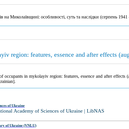
 на Миколаївщині: особливості, суть та наслідки (серпень 1941 
yiv region: features, essence and after effects (a
f occupants in mykolayiv region: features, essence and after effects
rainian].
nces of Ukraine
National Academy of Sciences of Ukraine | LibNAS
ary of Ukraine (VNLU)