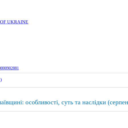
 OF UKRAINE
-0000902881
1
)
аївщині: особливості, суть та наслідки (серпен