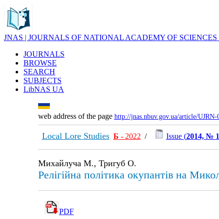
JNAS | JOURNALS OF NATIONAL ACADEMY OF SCIENCES
JOURNALS
BROWSE
SEARCH
SUBJECTS
LibNAS UA
web address of the page
http://jnas.nbuv.gov.ua/article/UJRN
Local Lore Studies
Б
- 2022
/
Issue (
2014, № 
Михайлуча М., Тригуб О.
Релігійна політика окупантів на Микол
PDF