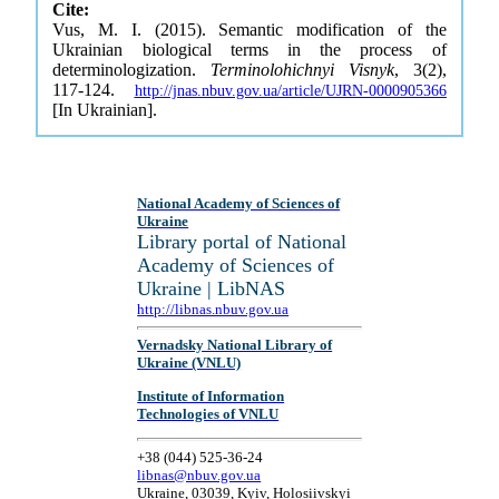
Cite:
Vus, M. I. (2015). Semantic modification of the
Ukrainian biological terms in the process of
determinologization.
Terminolohichnyi Visnyk
, 3(2),
117-124.
http://jnas.nbuv.gov.ua/article/UJRN-0000905366
[In Ukrainian].
National Academy of Sciences of
Ukraine
Library portal of National
Academy of Sciences of
Ukraine | LibNAS
http://libnas.nbuv.gov.ua
Vernadsky National Library of
Ukraine (VNLU)
Institute of Information
Technologies of VNLU
+38 (044) 525-36-24
libnas@nbuv.gov.ua
Ukraine, 03039, Kyiv, Holosiivskyi