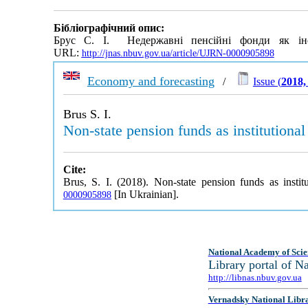
Бібліографічний опис:
Брус С. І. Недержавні пенсійні фонди як інст
URL:
http://jnas.nbuv.gov.ua/article/UJRN-0000905898
Economy and forecasting
/
Issue (
2018,
Brus S. I.
Non-state pension funds as institutiona
Cite:
Brus, S. I. (2018). Non-state pension funds as insti
[In Ukrainian].
0000905898
National Academy of Scie
Library portal of 
http://libnas.nbuv.gov.ua
Vernadsky National Libr