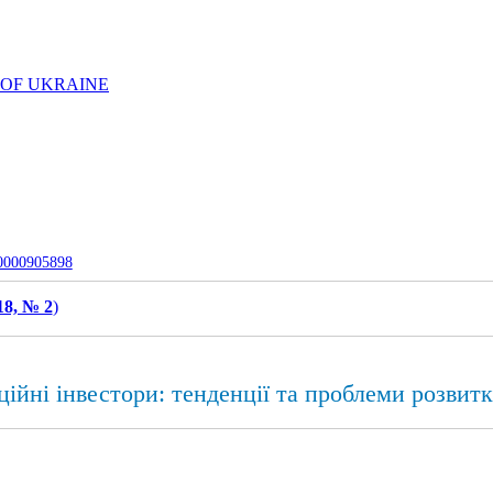
 OF UKRAINE
-0000905898
18, № 2
)
ійні інвестори: тенденції та проблеми розвит