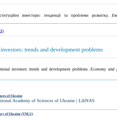
итуційні інвестори: тенденції та проблеми розвитку.
Ек
 2
)
l investors: trends and development problems
tutional investors: trends and development problems.
Economy and f
nces of Ukraine
National Academy of Sciences of Ukraine | LibNAS
ary of Ukraine (VNLU)