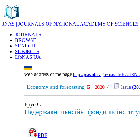
JNAS | JOURNALS OF NATIONAL ACADEMY OF SCIENCES
JOURNALS
BROWSE
SEARCH
SUBJECTS
LibNAS UA
web address of the page
http://jnas.nbuv.gov.ua/article/UJRN
Economy and forecasting
Б
- 2020
/
Issue (
20
Брус С. І.
Недержавні пенсійні фонди як інституц
PDF