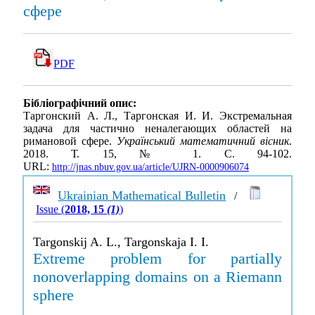
сфере
PDF
Бібліографічний опис:
Таргонский А. Л., Таргонская И. И. Экстремальная
задача для частично неналегающих областей на
римановой сфере.
Український математичний вісник
.
2018. Т. 15, № 1. С. 94-102.
URL:
http://jnas.nbuv.gov.ua/article/UJRN-0000906074
Ukrainian Mathematical Bulletin
/
Issue (
2018, 15
(1)
)
Targonskij A. L., Targonskaja I. I.
Extreme problem for partially
nonoverlapping domains on a Riemann
sphere