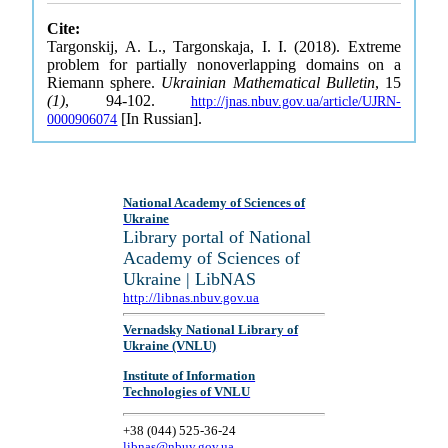
Cite:
Targonskij, A. L., Targonskaja, I. I. (2018). Extreme
problem for partially nonoverlapping domains on a
Riemann sphere.
Ukrainian Mathematical Bulletin
, 15
(1)
, 94-102.
http://jnas.nbuv.gov.ua/article/UJRN-
[In Russian].
0000906074
National Academy of Sciences of
Ukraine
Library portal of National
Academy of Sciences of
Ukraine | LibNAS
http://libnas.nbuv.gov.ua
Vernadsky National Library of
Ukraine (VNLU)
Institute of Information
Technologies of VNLU
+38 (044) 525-36-24
libnas@nbuv.gov.ua