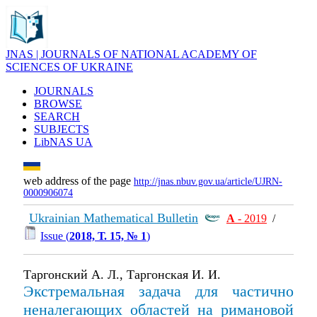
JNAS | JOURNALS OF NATIONAL ACADEMY OF
SCIENCES OF UKRAINE
JOURNALS
BROWSE
SEARCH
SUBJECTS
LibNAS UA
web address of the page
http://jnas.nbuv.gov.ua/article/UJRN-
0000906074
Ukrainian Mathematical Bulletin
А
- 2019
/
Issue (
2018, Т. 15, № 1
)
Таргонский А. Л., Таргонская И. И.
Экстремальная задача для частично
неналегающих областей на римановой