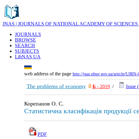
JNAS | JOURNALS OF NATIONAL ACADEMY OF SCIENCES
JOURNALS
BROWSE
SEARCH
SUBJECTS
LibNAS UA
web address of the page
http://jnas.nbuv.gov.ua/article/UJRN
The problems of economy
Б
- 2019
/
Issue (
Корепанов О. С.
Статистична класифікація продукції с
PDF