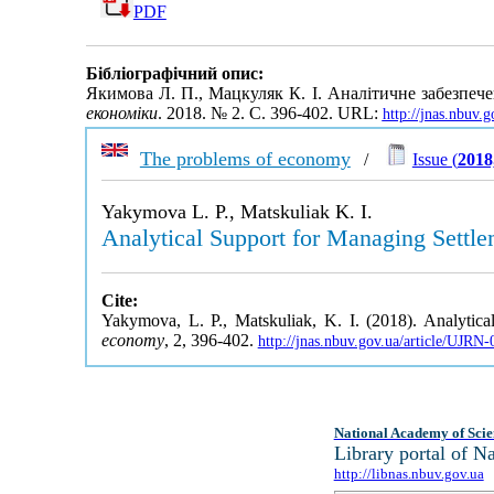
PDF
Бібліографічний опис:
Якимова Л. П., Мацкуляк К. І. Аналітичне забезпеч
економіки
. 2018. № 2. С. 396-402. URL:
http://jnas.nbuv.
The problems of economy
/
Issue (
2018
Yakymova L. P., Matskuliak K. I.
Analytical Support for Managing Settle
Cite:
Yakymova, L. P., Matskuliak, K. I. (2018). Analytica
economy
, 2, 396-402.
http://jnas.nbuv.gov.ua/article/UJR
National Academy of Scie
Library portal of 
http://libnas.nbuv.gov.ua