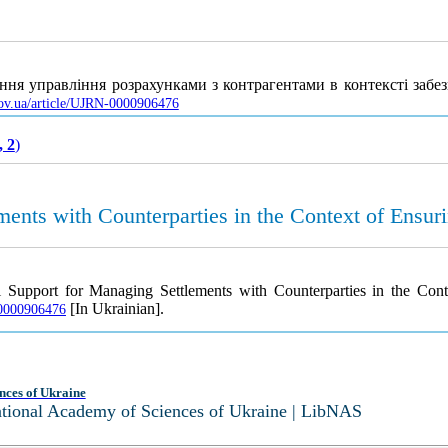
ення управління розрахунками з контрагентами в контексті заб
gov.ua/article/UJRN-0000906476
, 2
)
ments with Counterparties in the Context of Ensur
l Support for Managing Settlements with Counterparties in the Con
[In Ukrainian].
N-0000906476
nces of Ukraine
National Academy of Sciences of Ukraine | LibNAS