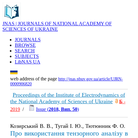
JNAS | JOURNALS OF NATIONAL ACADEMY OF
SCIENCES OF UKRAINE
JOURNALS
BROWSE
SEARCH
SUBJECTS
LibNAS UA
web address of the page
http://jnas.nbuv.gov.ua/article/UJRN-
0000906820
Proceedings of the Institute of Electrodynamics of
the National Academy of Sciences of Ukraine
Б
-
2019
/
Issue (
2018, Вип. 50
)
Козирський В. В., Тугай І. Ю., Тютюнник Ф. О.
Про використання тензорного аналізу в