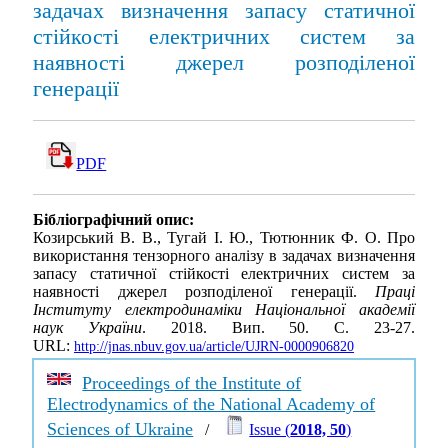
задачах визначення запасу статичної
стійкості електричних систем за
наявності джерел розподіленої
генерації
PDF
Бібліографічний опис:
Козирський В. В., Тугай І. Ю., Тютюнник Ф. О. Про
використання тензорного аналізу в задачах визначення
запасу статичної стійкості електричних систем за
наявності джерел розподіленої генерації.
Праці
Інституту електродинаміки Національної академії
наук України
. 2018. Вип. 50. С. 23-27.
URL:
http://jnas.nbuv.gov.ua/article/UJRN-0000906820
Proceedings of the Institute of
Electrodynamics of the National Academy of
Sciences of Ukraine
/
Issue (
2018, 50
)