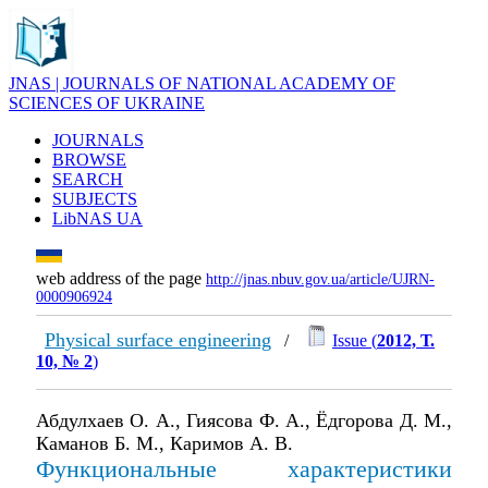
JNAS | JOURNALS OF NATIONAL ACADEMY OF
SCIENCES OF UKRAINE
JOURNALS
BROWSE
SEARCH
SUBJECTS
LibNAS UA
web address of the page
http://jnas.nbuv.gov.ua/article/UJRN-
0000906924
Physical surface engineering
/
Issue (
2012, Т.
10, № 2
)
Абдулхаев О. А., Гиясова Ф. А., Ёдгорова Д. М.,
Каманов Б. М., Каримов А. В.
Функциональные характеристики