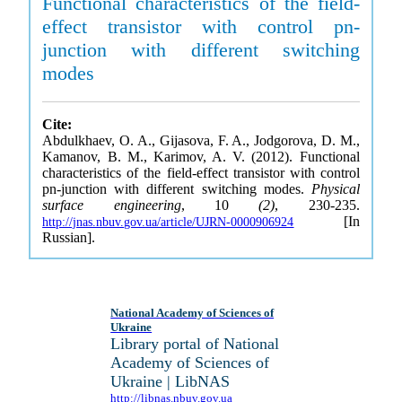
Functional characteristics of the field-
effect transistor with control pn-
junction with different switching
modes
Cite:
Abdulkhaev, O. A., Gijasova, F. A., Jodgorova, D. M.,
Kamanov, B. M., Karimov, A. V. (2012). Functional
characteristics of the field-effect transistor with control
pn-junction with different switching modes.
Physical
surface engineering
, 10
(2)
, 230-235.
[In
http://jnas.nbuv.gov.ua/article/UJRN-0000906924
Russian].
National Academy of Sciences of
Ukraine
Library portal of National
Academy of Sciences of
Ukraine | LibNAS
http://libnas.nbuv.gov.ua