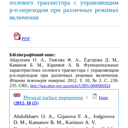
полевого транзистора с управляющим
р-n-переходом при различных режимах
включения
PDF
Бібліографічний опис:
Абдулхаев О. А., Гиясова Ф. А., Ёдгорова Д. М.,
Каманов Б. М., Каримов А. В. Функциональные
характеристики полевого транзистора с управляющим
р-n-переходом при различных режимах включения.
Фізична інженерія поверхні
. 2012. Т. 10, № 2. С. 230-
235. URL:
http://jnas.nbuv.gov.ua/article/UJRN-0000906924
Physical surface engineering
/
Issue
(
2012, 10
(2)
)
Abdulkhaev O. A., Gijasova F. A., Jodgorova
D. M., Kamanov B. M., Karimov A. V.