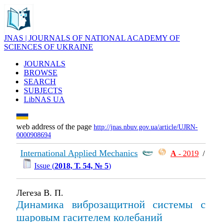
JNAS | JOURNALS OF NATIONAL ACADEMY OF
SCIENCES OF UKRAINE
JOURNALS
BROWSE
SEARCH
SUBJECTS
LibNAS UA
web address of the page
http://jnas.nbuv.gov.ua/article/UJRN-
0000908694
International Applied Mechanics
А
- 2019
/
Issue (
2018, Т. 54, № 5
)
Легеза В. П.
Динамика виброзащитной системы с
шаровым гасителем колебаний