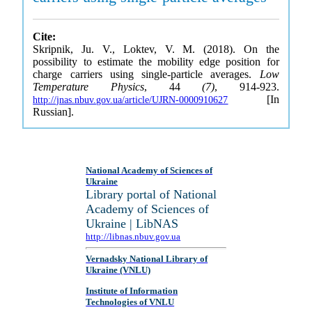
Cite:
Skripnik, Ju. V., Loktev, V. M. (2018). On the
possibility to estimate the mobility edge position for
charge carriers using single-particle averages.
Low
Temperature Physics
, 44
(7)
, 914-923.
[In
http://jnas.nbuv.gov.ua/article/UJRN-0000910627
Russian].
National Academy of Sciences of
Ukraine
Library portal of National
Academy of Sciences of
Ukraine | LibNAS
http://libnas.nbuv.gov.ua
Vernadsky National Library of
Ukraine (VNLU)
Institute of Information
Technologies of VNLU