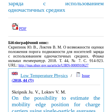
заряда с использованием
одночастичных средних
PDF
Бібліографічний опис:
Скрипник Ю. В., Локтев В. М. О возможности оценки
положения порога подвижности для носителей заряда
с использованием одночастичных средних.
Фізика
низьких температур
. 2018. Т. 44, № 7. С. 914-923.
URL:
http://jnas.nbuv.gov.ua/article/UJRN-0000910627
Low Temperature Physics
/
Issue
(
2018, 44
(7)
)
Skripnik Ju. V., Loktev V. M.
On the possibility to estimate the
mobility edge position for charge
carriers using single-particle averages