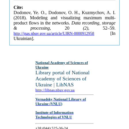
Cite:
Dodonov, Ye. O., Dodonov, O. H., Kuzmychov, A. I.
(2018). Modeling and visualizing maximum multi-
product flows in the networks.
Data recording, storage
& processing
, 20
(2)
, 52–59.
[In
http://jnas.nbuv.gov.ua/article/UJRN-0000912958
Ukrainian].
National Academy of Sciences of
Ukraine
Library portal of National
Academy of Sciences of
Ukraine | LibNAS
http://libnas.nbuv.gov.ua
Vernadsky National Library of
Ukraine (VNLU)
Institute of Information
Technologies of VNLU
+38 (044) 525-36-24