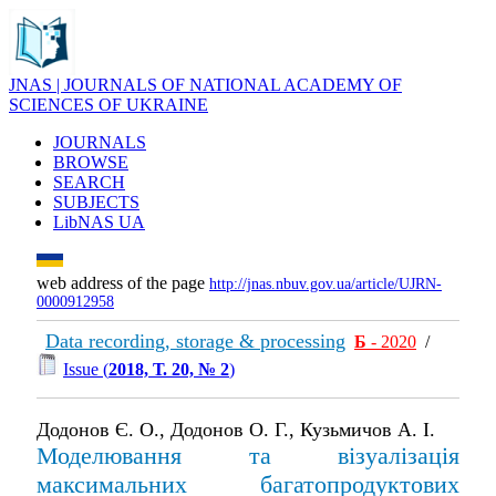
JNAS | JOURNALS OF NATIONAL ACADEMY OF
SCIENCES OF UKRAINE
JOURNALS
BROWSE
SEARCH
SUBJECTS
LibNAS UA
web address of the page
http://jnas.nbuv.gov.ua/article/UJRN-
0000912958
Data recording, storage & processing
Б
- 2020
/
Issue (
2018, Т. 20, № 2
)
Додонов Є. О., Додонов О. Г., Кузьмичов А. І.
Моделювання та візуалізація
максимальних багатопродуктових