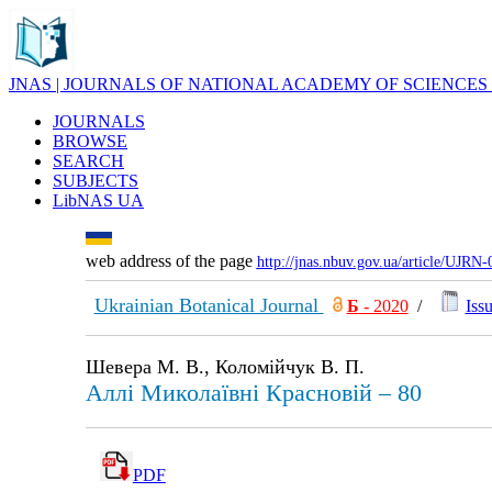
JNAS | JOURNALS OF NATIONAL ACADEMY OF SCIENCES
JOURNALS
BROWSE
SEARCH
SUBJECTS
LibNAS UA
web address of the page
http://jnas.nbuv.gov.ua/article/UJRN
Ukrainian Botanical Journal
Б
- 2020
/
Issu
Шевера М. В., Коломійчук В. П.
Аллі Миколаївні Красновій – 80
PDF