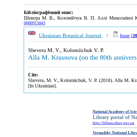
Бібліографічний опис:
Шевера М. В., Коломійчук В. П. Аллі Миколаївні 
0000915043
Ukrainian Botanical Journal
/
Issue (
20
Shevera M. V., Kolomiichuk V. P.
Alla M. Krasnova (on the 80th annivers
Cite:
Shevera, M. V., Kolomiichuk, V. P. (2018). Alla M. Kr
[In Ukrainian].
National Academy of Scie
Library portal of 
http://libnas.nbuv.gov.ua
Vernadsky National Libr