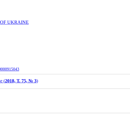
 OF UKRAINE
-0000915043
e (
2018, Т. 75, № 3
)