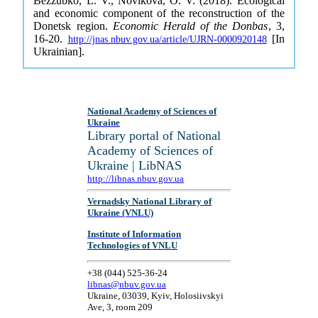
Bezzubko, L. V., Novikova, O. V. (2018). Ecological
and economic component of the reconstruction of the
Donetsk region.
Economic Herald of the Donbas
, 3,
16-20.
[In
http://jnas.nbuv.gov.ua/article/UJRN-0000920148
Ukrainian].
National Academy of Sciences of
Ukraine
Library portal of National
Academy of Sciences of
Ukraine | LibNAS
http://libnas.nbuv.gov.ua
Vernadsky National Library of
Ukraine (VNLU)
Institute of Information
Technologies of VNLU
+38 (044) 525-36-24
libnas@nbuv.gov.ua
Ukraine, 03039, Kyiv, Holosiivskyi
Ave, 3, room 209