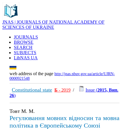
JNAS | JOURNALS OF NATIONAL ACADEMY OF
SCIENCES OF UKRAINE
JOURNALS
BROWSE
SEARCH
SUBJECTS
LibNAS UA
web address of the page
http://jnas.nbuv.gov.ua/article/UJRN-
0000921548
Constitutional state
Б
- 2019
/
Issue (
2015, Вип.
26
)
Товт М. М.
Регулювання мовних відносин та мовна
політика в Європейському Союзі