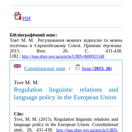
PDF
Бібліографічний опис:
Товт М. М. Регулювання мовних відносин та мовна
політика в Європейському Союзі.
Правова держава
.
2015. Вип. 26. С. 431-438.
URL:
http://jnas.nbuv.gov.ua/article/UJRN-0000921548
Constitutional state
/
Issue (
2015, 26
)
Tovt M. M.
Regulation linguistic relations and
language policy in the European Union
Cite:
Tovt, M. M. (2015). Regulation linguistic relations and
language policy in the European Union.
Constitutional
state
, 26, 431-438.
http://jnas.nbuv.gov.ua/article/UJRN-