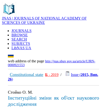
JNAS | JOURNALS OF NATIONAL ACADEMY OF
SCIENCES OF UKRAINE
JOURNALS
BROWSE
SEARCH
SUBJECTS
LibNAS UA
web address of the page
http://jnas.nbuv.gov.ua/article/UJRN-
0000921553
Constitutional state
Б
- 2019
/
Issue (
2015, Вип.
26
)
Стойко О. М.
Інституційні зміни як об'єкт наукового
дослідження