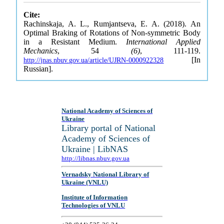
Cite:
Rachinskaja, A. L., Rumjantseva, E. A. (2018). An
Optimal Braking of Rotations of Non-symmetric Body
in a Resistant Medium.
International Applied
Mechanics
, 54
(6)
, 111-119.
[In
http://jnas.nbuv.gov.ua/article/UJRN-0000922328
Russian].
National Academy of Sciences of
Ukraine
Library portal of National
Academy of Sciences of
Ukraine | LibNAS
http://libnas.nbuv.gov.ua
Vernadsky National Library of
Ukraine (VNLU)
Institute of Information
Technologies of VNLU