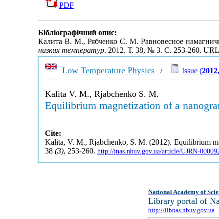
PDF
Бібліографічний опис:
Калита В. М., Рябченко С. М. Равновесное намагн
низких температур
. 2012. Т. 38, № 3. С. 253-260. UR
Low Temperature Physics
/
Issue (
2012
Kalita V. M., Rjabchenko S. M.
Equilibrium magnetization of a nanogran
Cite:
Kalita, V. M., Rjabchenko, S. M. (2012). Equilibrium mag
38
(3)
, 253-260.
http://jnas.nbuv.gov.ua/article/UJRN-0000
National Academy of Scie
Library portal of 
http://libnas.nbuv.gov.ua