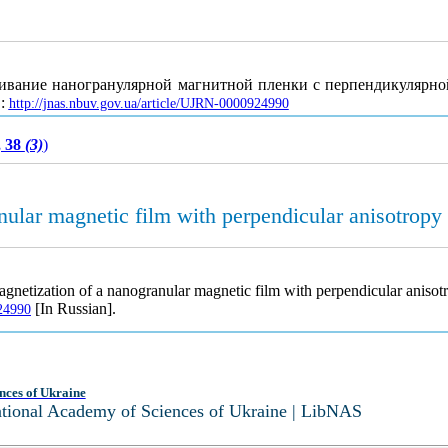
ичивание наногранулярной магнитной пленки с перпендикулярн
L:
http://jnas.nbuv.gov.ua/article/UJRN-0000924990
, 38
(3)
)
ular magnetic film with perpendicular anisotropy i
netization of a nanogranular magnetic film with perpendicular anisotro
[In Russian].
924990
nces of Ukraine
National Academy of Sciences of Ukraine | LibNAS