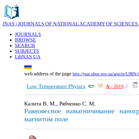
JNAS | JOURNALS OF NATIONAL ACADEMY OF SCIENCES
JOURNALS
BROWSE
SEARCH
SUBJECTS
LibNAS UA
web address of the page
http://jnas.nbuv.gov.ua/article/UJRN
Low Temperature Physics
А
- 2019
/
Калита В. М., Рябченко С. М.
Равновесное намагничивание наног
магнитом поле