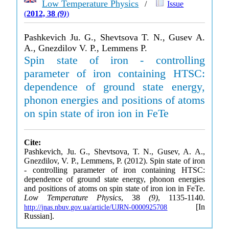
Low Temperature Physics
/
Issue
(
2012, 38
(9)
)
Pashkevich Ju. G., Shevtsova T. N., Gusev A.
A., Gnezdilov V. P., Lemmens P.
Spin state of iron - controlling
parameter of iron containing HTSC:
dependence of ground state energy,
phonon energies and positions of atoms
on spin state of iron ion in FeTe
Cite:
Pashkevich, Ju. G., Shevtsova, T. N., Gusev, A. A.,
Gnezdilov, V. P., Lemmens, P. (2012). Spin state of iron
- controlling parameter of iron containing HTSC:
dependence of ground state energy, phonon energies
and positions of atoms on spin state of iron ion in FeTe.
Low Temperature Physics
, 38
(9)
, 1135-1140.
[In
http://jnas.nbuv.gov.ua/article/UJRN-0000925708
Russian].