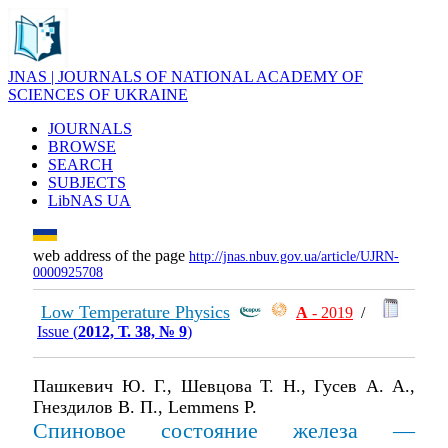
JNAS | JOURNALS OF NATIONAL ACADEMY OF
SCIENCES OF UKRAINE
JOURNALS
BROWSE
SEARCH
SUBJECTS
LibNAS UA
web address of the page
http://jnas.nbuv.gov.ua/article/UJRN-
0000925708
Low Temperature Physics
А
- 2019
/
Issue (
2012, Т. 38, № 9
)
Пашкевич Ю. Г., Шевцова Т. Н., Гусев А. А.,
Гнездилов В. П., Lemmens P.
Спиновое состояние железа —