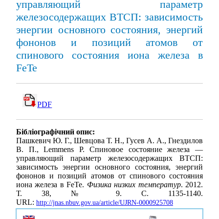
управляющий параметр
железосодержащих ВТСП: зависимость
энергии основного состояния, энергий
фононов и позиций атомов от
спинового состояния иона железа в
FeTe
PDF
Бібліографічний опис:
Пашкевич Ю. Г., Шевцова Т. Н., Гусев А. А., Гнездилов
В. П., Lemmens P. Спиновое состояние железа —
управляющий параметр железосодержащих ВТСП:
зависимость энергии основного состояния, энергий
фононов и позиций атомов от спинового состояния
иона железа в FeTe.
Физика низких температур
. 2012.
Т. 38, № 9. С. 1135-1140.
URL:
http://jnas.nbuv.gov.ua/article/UJRN-0000925708