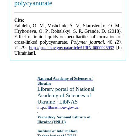
polycyanurate
Cite:
Fainleib, O. M., Vashchuk, A. V., Starostenko, O. M.,
Hryhorieva, O. P., Rohalskyi, S. P., Grande, D. (2018).
Effect of ionic liquids on peculiarities of formation of
cross-linked polycyanurate.
Polymer journal
, 40
(2)
,
71-79.
[In
http://jnas.nbuv.gov.ua/article/UJRN-0000925932
Ukrainian].
National Academy of Sciences of
Ukraine
Library portal of National
Academy of Sciences of
Ukraine | LibNAS
http://libnas.nbuv.gov.ua
Vernadsky National Library of
Ukraine (VNLU)
Institute of Information
Technologies of VNLU