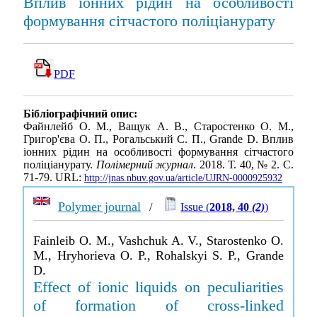
Вплив іонних рідин на особливості
формування сітчастого поліціанурату
PDF
Бібліографічний опис:
Файнлейб О. М., Ващук А. В., Старостенко O. М.,
Григор'єва О. П., Рогальський С. П., Grande D. Вплив
іонних рідин на особливості формування сітчастого
поліціанурату.
Полімерний журнал
. 2018. Т. 40, № 2. С.
71-79. URL:
http://jnas.nbuv.gov.ua/article/UJRN-0000925932
Polymer journal
/
Issue (
2018, 40
(2)
)
Fainleib O. M., Vashchuk A. V., Starostenko O.
M., Hryhorieva O. P., Rohalskyi S. P., Grande
D.
Effect of ionic liquids on peculiarities
of formation of cross-linked