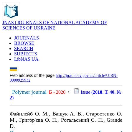
JNAS | JOURNALS OF NATIONAL ACADEMY OF
SCIENCES OF UKRAINE
JOURNALS
BROWSE
SEARCH
SUBJECTS
LibNAS UA
web address of the page
http://jnas.nbuv.gov.ua/article/UJRN-
0000925932
Polymer journal
Б
- 2020
/
Issue (
2018, Т. 40, №
2
)
Файнлейб О. М., Ващук А. В., Старостенко O.
М., Григор'єва О. П., Рогальський С. П., Grande
D.