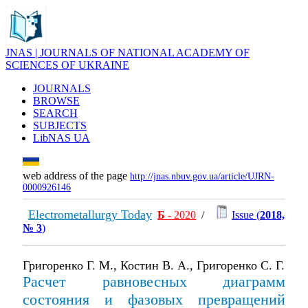
JNAS | JOURNALS OF NATIONAL ACADEMY OF
SCIENCES OF UKRAINE
JOURNALS
BROWSE
SEARCH
SUBJECTS
LibNAS UA
web address of the page
http://jnas.nbuv.gov.ua/article/UJRN-
0000926146
Electrometallurgy Today
Б
- 2020
/
Issue (
2018,
№ 3
)
Григоренко Г. М., Костин В. А., Григоренко С. Г.
Расчет равновесных диаграмм
состояния и фазовых превращений