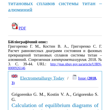
титановых сплавов системы титан –
алюминий
PDF
Бібліографічний опис:
Григоренко Г. М., Костин В. А., Григоренко С. Г.
Расчет равновесных диаграмм состояния и фазовых
превращений титановых сплавов системы титан –
алюминий.
Современная электрометаллургия
. 2018. №
3. С. 39-44. URL:
http://jnas.nbuv.gov.ua/article/UJRN-
0000926146
Electrometallurgy Today
/
Issue (
2018,
3
)
Grigorenko G. M., Kostin V. A., Grigorenko S.
G.
Calculation of equilibrium diagrams of