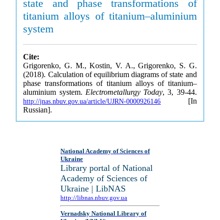
state and phase transformations of
titanium alloys of titanium–aluminium
system
Cite:
Grigorenko, G. M., Kostin, V. A., Grigorenko, S. G.
(2018). Calculation of equilibrium diagrams of state and
phase transformations of titanium alloys of titanium–
aluminium system.
Electrometallurgy Today
, 3, 39-44.
[In
http://jnas.nbuv.gov.ua/article/UJRN-0000926146
Russian].
National Academy of Sciences of
Ukraine
Library portal of National
Academy of Sciences of
Ukraine | LibNAS
http://libnas.nbuv.gov.ua
Vernadsky National Library of