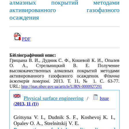
алмазных покрытий методами
активированного газофазного
осаждения
PDF
Бібліографічний опис:
Грицына В. И., Дудник С. Ф., Кошевой К. И., Опалев
О. А., Стрельницкий В. Е. Получение
высококачественных алмазных покрытий методами
активированного газофазного осаждения.
Фізична
інженерія поверхні
. 2013. Т. 11, № 1. С. 63-77.
URL:
http://jnas.nbuv.gov.ua/article/UJRN-0000927291
Physical surface engineering
/
Issue
(
2013, 11
(1)
)
Gritsyna V. I., Dudnik S. F., Koshevoj K. I.,
Opalev O. A., Strelnitskij V. E.