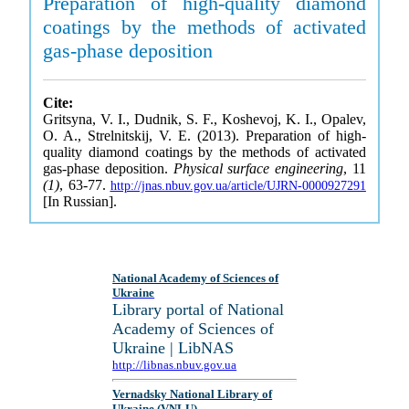
Preparation of high-quality diamond
coatings by the methods of activated
gas-phase deposition
Cite:
Gritsyna, V. I., Dudnik, S. F., Koshevoj, K. I., Opalev,
O. A., Strelnitskij, V. E. (2013). Preparation of high-
quality diamond coatings by the methods of activated
gas-phase deposition.
Physical surface engineering
, 11
(1)
, 63-77.
http://jnas.nbuv.gov.ua/article/UJRN-0000927291
[In Russian].
National Academy of Sciences of
Ukraine
Library portal of National
Academy of Sciences of
Ukraine | LibNAS
http://libnas.nbuv.gov.ua
Vernadsky National Library of
Ukraine (VNLU)