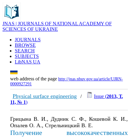
JNAS | JOURNALS OF NATIONAL ACADEMY OF
SCIENCES OF UKRAINE
JOURNALS
BROWSE
SEARCH
SUBJECTS
LibNAS UA
web address of the page
http://jnas.nbuv.gov.ua/article/UJRN-
0000927291
Physical surface engineering
/
Issue (
2013, Т.
11, № 1
)
Грицына В. И., Дудник С. Ф., Кошевой К. И.,
Опалев О. А., Стрельницкий В. Е.
Получение высококачественных