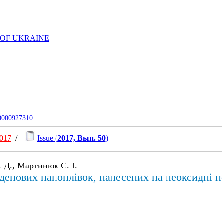
 OF UKRAINE
-0000927310
017
/
Issue (
2017, Вып. 50
)
. Д., Мартинюк С. І.
денових наноплівок, нанесених на неоксидні н