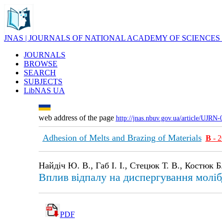
JNAS | JOURNALS OF NATIONAL ACADEMY OF SCIENCES
JOURNALS
BROWSE
SEARCH
SUBJECTS
LibNAS UA
web address of the page
http://jnas.nbuv.gov.ua/article/UJRN
Adhesion of Melts and Brazing of Materials
В
- 2
Найдіч Ю. В., Габ І. І., Стецюк Т. В., Костюк Б
Вплив відпалу на диспергування моліб
PDF