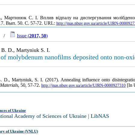
 Д., Мартинюк С. І. Вплив відпалу на диспергування молібдено
17. Вып. 50. С. 57-72. URL:
http://jnas.nbuv.gov.ua/article/UJRN-000092
/
Issue (
2017, 50
)
k B. D., Martyniuk S. I.
n of molybdenum nanofilms deposited onto non-oxi
, B. D., Martyniuk, S. I. (2017). Annealing influence onto disintegr
 Materials
, 50, 57-72.
[In 
http://jnas.nbuv.gov.ua/article/UJRN-0000927310
nces of Ukraine
National Academy of Sciences of Ukraine | LibNAS
ary of Ukraine (VNLU)