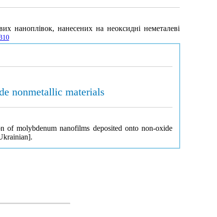
вих наноплівок, нанесених на неоксидні неметалеві
7310
de nonmetallic materials
ation of molybdenum nanofilms deposited onto non-oxide
Ukrainian].