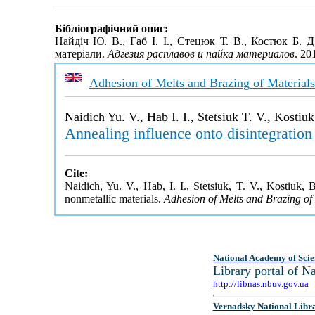
Бібліографічний опис:
Найдіч Ю. В., Габ І. І., Стецюк Т. В., Костюк Б.
матеріали.
Адгезия расплавов и пайка материалов
. 20
Adhesion of Melts and Brazing of Materials
Naidich Yu. V., Hab I. I., Stetsiuk T. V., Kostiu
Annealing influence onto disintegratio
Cite:
Naidich, Yu. V., Hab, I. I., Stetsiuk, T. V., Kostiuk
nonmetallic materials.
Adhesion of Melts and Brazing of
National Academy of Scie
Library portal of 
http://libnas.nbuv.gov.ua
Vernadsky National Libr