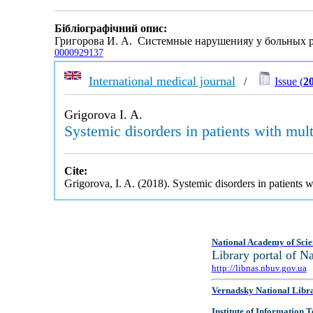
Бібліографічний опис:
Григорова И. А. Системные нарушенияу у больных 
0000929137
International medical journal
/
Issue (
2
Grigorova I. A.
Systemic disorders in patients with mult
Cite:
Grigorova, I. A. (2018). Systemic disorders in patients w
National Academy of Scie
Library portal of 
http://libnas.nbuv.gov.ua
Vernadsky National Libr
Institute of Information