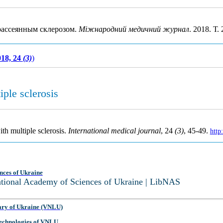
рассеянным склерозом.
Міжнародний медичний журнал
. 2018. Т.
018, 24
(3)
)
iple sclerosis
ith multiple sclerosis.
International medical journal
, 24
(3)
, 45-49.
http
nces of Ukraine
National Academy of Sciences of Ukraine | LibNAS
ary of Ukraine (VNLU)
 Technologies of VNLU