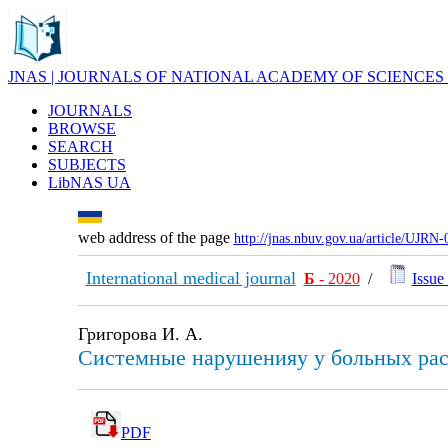
JNAS | JOURNALS OF NATIONAL ACADEMY OF SCIENCES
JOURNALS
BROWSE
SEARCH
SUBJECTS
LibNAS UA
web address of the page
http://jnas.nbuv.gov.ua/article/UJRN
International medical journal
Б
- 2020
/
Issue 
Григорова И. А.
Системные нарушенияу у больных ра
PDF