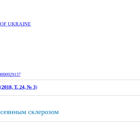
 OF UKRAINE
-0000929137
(
2018, Т. 24, № 3
)
ссеянным склерозом